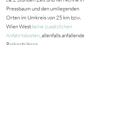
Pressbaum und den umliegenden
Orten im Umkreis von 25 km bzw.
Wien West
keine zusätzlichen
Anfahrtskosten
, allenfalls anfallende
Parkgebühren.
KOSTEN
: 210 €
Für jede weitere ¼ Stunde werden 20
Euro verrechnet.
Ein weiteres Angebot:
Die Raumenergetik beschäftigt sich
damit, Räume zu schaffen, die
Wohlbefinden, Entspannung zum einen
und Kraft und Konzentration auf der
anderen Seite, fördern.